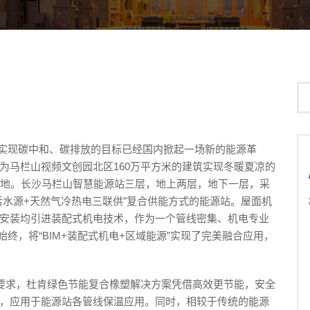
0年前实现碳中和、碳排放的目标已经国内掀起一场新的能源革
为⻢栏山视频文创园北区160万平⽅⽶的建筑实现冬暖夏凉的
落地。⻓沙⻢栏山智慧能源站三层，地上两层，地下一层，采
污水源+天然气冷热电三联供”复合供能方式的能源站。屋面机
安装均引进装配式机电技术，作为一个管线密集、机电专业
终，将“BIM+装配式机电+区域能源”实现了完美融合应用，
统的要求，杜肯绿色节能复合橡塑解决方案凭借高效更节能，安全
，应用于能源站各管线保温应⽤。同时，相较于传统的能源