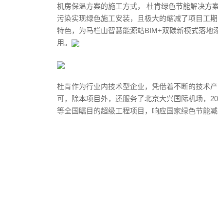
机房保温方案的施⼯⽅式， 杜肯绿色节能解决⽅
污染实现绿⾊施⼯安装，且极大的缩减了项⽬⼯期
特⾊，为⻢栏山智慧能源站BIM+双碳新模式落
⽤。
杜肯作为行业内技术型企业，凭借着不断的技术产
可，除本项目外，还服务了北京大兴国际机场，2
等全国瞩目的超级工程项目，响应国家绿色节能减